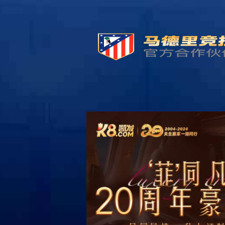
k8凯发
一触