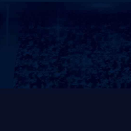
在以上两部分的表现，计算总得分，决定赛事总名次。
本次比赛不仅为我国青少年篮球运动员提供了又一个展
示才华的舞台，也促进了各地篮队伍之间的交流与学
习，赛事的成功举办，进一步推动了我国青少年篮球运
动的普及与发展，为我国篮球事业的繁荣发展作出了贡
献。