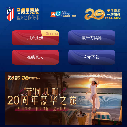
k8凯发天生赢家
一触即发
女篮小将展锋芒！2023年全国体
校U16篮球锦标赛女子组比赛开赛
发布时间：2023-12-24
来源：k8凯发
12月18日，2023年全国体校U16篮球锦标赛女子组的比
赛在莱西体育中心开赛。
本次赛事由国家体育总局青少年体育司主办，中国篮球