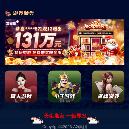
协会支持，全国青少年体育联合会、青岛市体育局、莱
西市人民政府承办，青岛市体育事业发展中心、青岛市
篮球橄榄球运动管理中心、莱西市体育中心、莱西市教
育和体育局协办，中奥体育集团山东控股有限公司负责
执行。
本次女子组比赛，共有来自北京、上海、广东、福建、
江苏、湖南、湖北、山东、河北、内蒙、宁夏、新疆、
甘肃、辽宁等14个省市自治区的18支队伍参加，参赛人
数300余人。比赛赛程8天（1天体测+7天比赛），首日
进行身体素质、技术测验，各队运动员均需完成助跑单
脚起跳摸高、六边形移动、立定跳远在内的等11项测试
内容，根据成绩对个人与球队进行排名。随后比赛采用
小组循环赛、交叉排名赛、分组排名赛赛制，根据球队